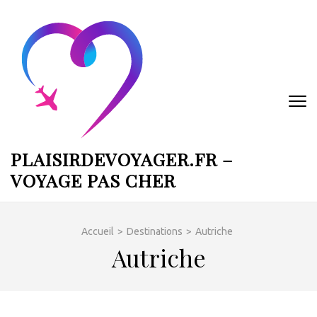
Aller
au
contenu
(Pressez
Entrée)
PLAISIRDEVOYAGER.FR –
VOYAGE PAS CHER
Accueil
>
Destinations
>
Autriche
Autriche