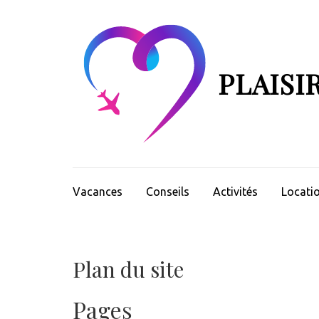
Aller
au
contenu
(Pressez
PLAISI
Entrée)
Vacances
Conseils
Activités
Locati
Plan du site
Pages