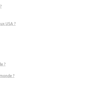
?
 aux USA ?
de ?
e monde ?