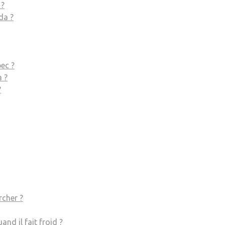
 ?
da ?
bec ?
a ?
?
rcher ?
and il fait froid ?