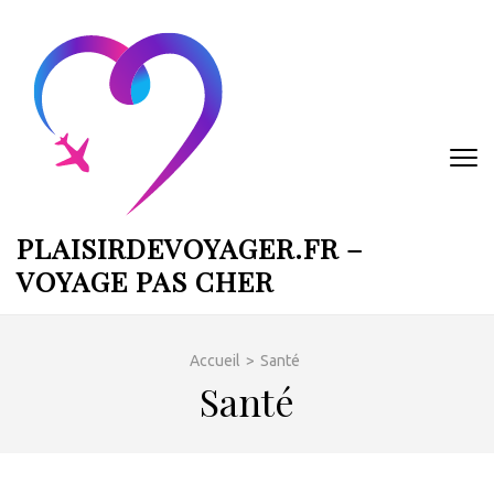
Aller
au
contenu
(Pressez
Entrée)
PLAISIRDEVOYAGER.FR –
VOYAGE PAS CHER
Accueil
>
Santé
Santé