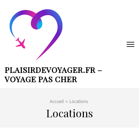
Aller
au
contenu
(Pressez
Entrée)
PLAISIRDEVOYAGER.FR –
VOYAGE PAS CHER
Accueil
>
Locations
Locations