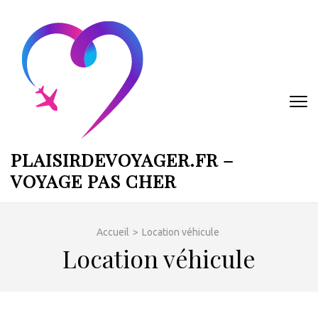
Aller
au
contenu
(Pressez
Entrée)
PLAISIRDEVOYAGER.FR –
VOYAGE PAS CHER
Accueil
>
Location véhicule
Location véhicule