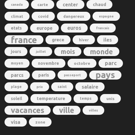
center
chaud
carte
canada
climat
covid
dangereux
espagne
euros
europe
etats
francais
france
grece
iles
hiver
monde
mois
jours
juillet
parc
novembre
octobre
moyen
pays
parcs
paris
passeport
salaire
plage
saint
prix
temperature
soleil
unis
temps
vacances
ville
villes
visa
zone