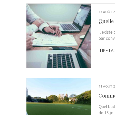
13 AOÛT 2
Quelle
Il existe
par conv
LIRE LA
11 AOÛT 2
Commen
Quel bud
de 15 jo