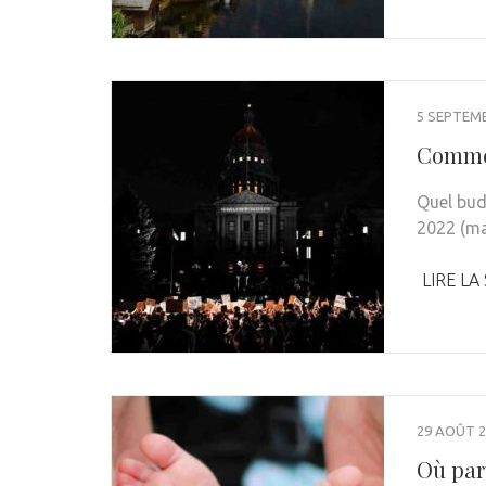
5 SEPTEM
Commen
Quel bud
2022 (ma
LIRE LA
29 AOÛT 2
Où part