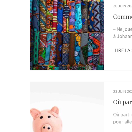
28 JUIN 20
Commen
– Ne jou
à Johann
LIRE LA
23 JUIN 20
Où par
Où parti
pour all