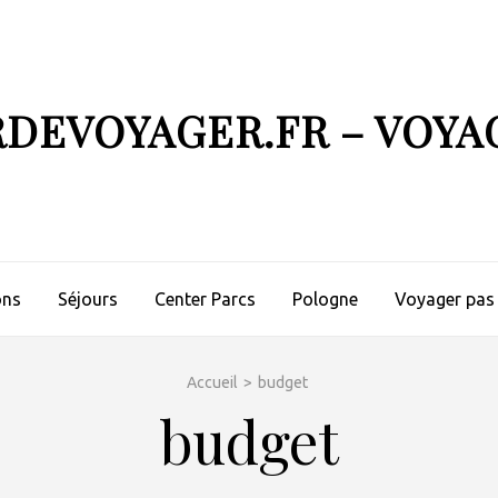
RDEVOYAGER.FR – VOYA
ons
Séjours
Center Parcs
Pologne
Voyager pas
Accueil
>
budget
budget