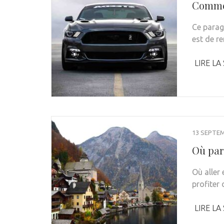
Commen
Ce parag
est de r
LIRE LA
13 SEPTE
Où part
Où aller 
profiter 
LIRE LA