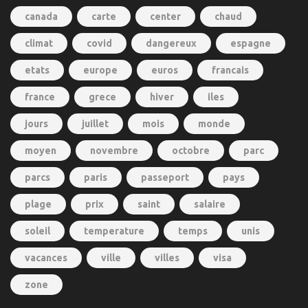
canada
carte
center
chaud
climat
covid
dangereux
espagne
etats
europe
euros
francais
france
grece
hiver
iles
jours
juillet
mois
monde
moyen
novembre
octobre
parc
parcs
paris
passeport
pays
plage
prix
saint
salaire
soleil
temperature
temps
unis
vacances
ville
villes
visa
zone