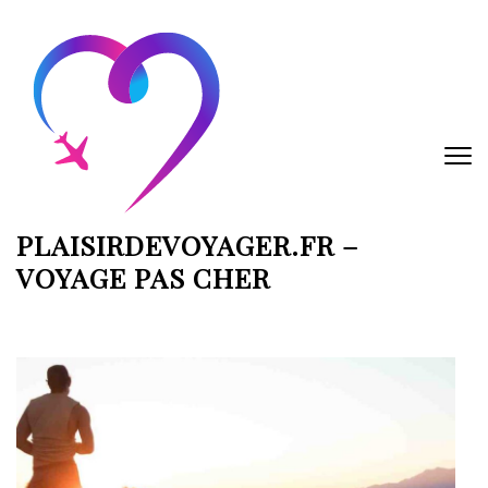
Aller
au
contenu
(Pressez
Entrée)
PLAISIRDEVOYAGER.FR –
VOYAGE PAS CHER