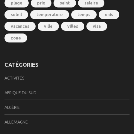
plage
prix
saint
salaire
soleil
temperature
temps
unis
vacances
ville
villes
visa
zone
CATÉGORIES
ACTIVITÉS
AFRIQUE DU SUD
ALGÉRIE
ALLEMAGNE