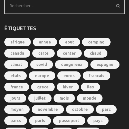
Rechercher :
ÉTIQUETTES
afrique
annee
aout
camping
canada
carte
center
chaud
climat
covid
dangereux
espagne
etats
europe
euros
francais
france
grece
hiver
iles
jours
juillet
mois
monde
moyen
novembre
octobre
parc
parcs
paris
passeport
pays