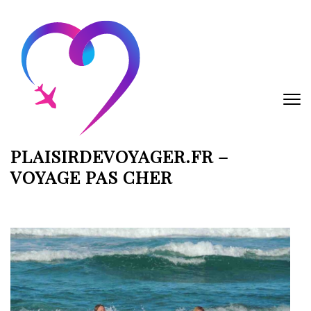
Aller
au
contenu
(Pressez
Entrée)
PLAISIRDEVOYAGER.FR –
VOYAGE PAS CHER