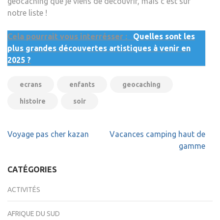
géocaching que je viens de découvrir, mais c’est sur
notre liste !
Cela pourrait vous interrésser :
Quelles sont les
plus grandes découvertes artistiques à venir en
2025 ?
ecrans
enfants
geocaching
histoire
soir
Navigation
Voyage pas cher kazan
Vacances camping haut de
de
gamme
l’article
CATÉGORIES
ACTIVITÉS
AFRIQUE DU SUD