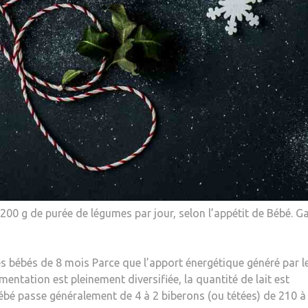
00 g de purée de légumes par jour, selon l’appétit de Bébé. Ga
s bébés de 8 mois Parce que l’apport énergétique généré par l
mentation est pleinement diversifiée, la quantité de lait est
ébé passe généralement de 4 à 2 biberons (ou tétées) de 210 à