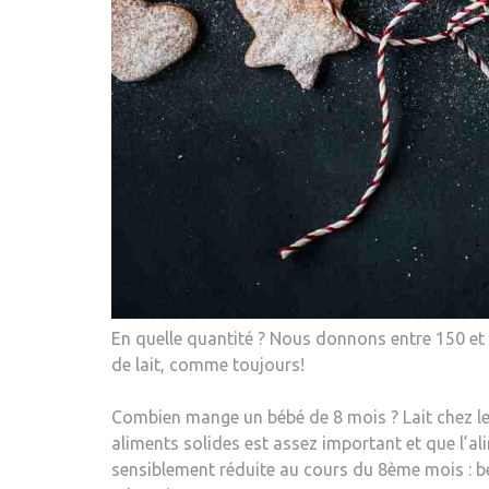
En quelle quantité ? Nous donnons entre 150 et 2
de lait, comme toujours!
Combien mange un bébé de 8 mois ? Lait chez le
aliments solides est assez important et que l’ali
sensiblement réduite au cours du 8ème mois : b