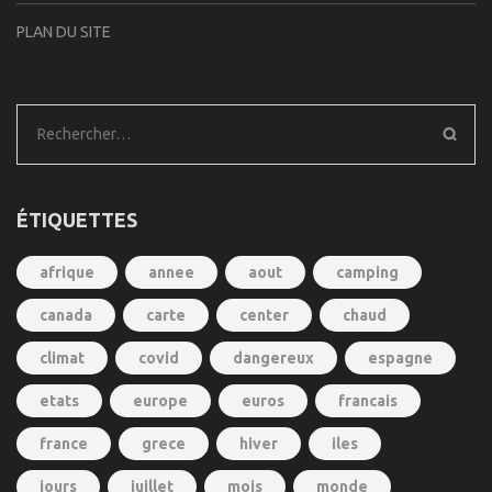
PLAN DU SITE
Rechercher :
ÉTIQUETTES
afrique
annee
aout
camping
canada
carte
center
chaud
climat
covid
dangereux
espagne
etats
europe
euros
francais
france
grece
hiver
iles
jours
juillet
mois
monde