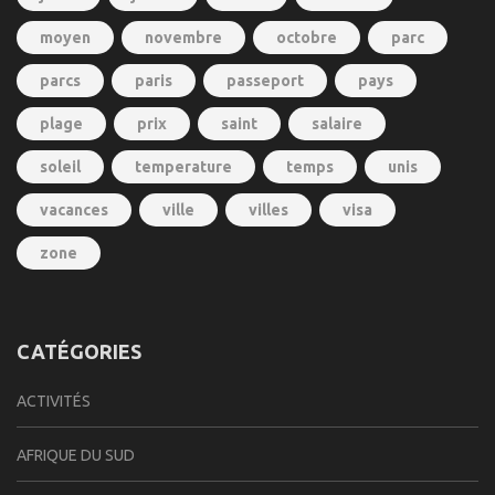
moyen
novembre
octobre
parc
parcs
paris
passeport
pays
plage
prix
saint
salaire
soleil
temperature
temps
unis
vacances
ville
villes
visa
zone
CATÉGORIES
ACTIVITÉS
AFRIQUE DU SUD