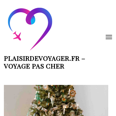
Aller
au
contenu
(Pressez
Entrée)
PLAISIRDEVOYAGER.FR –
VOYAGE PAS CHER