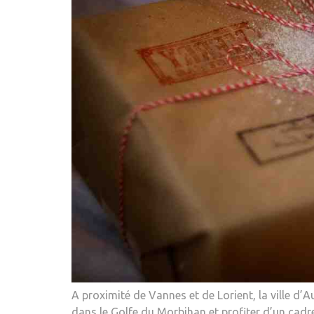
A proximité de Vannes et de Lorient, la ville d’A
dans le Golfe du Morbihan et profiter d’un cadre