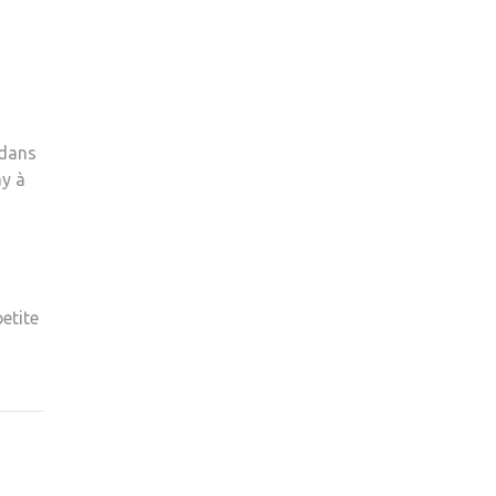
 dans
ay à
etite