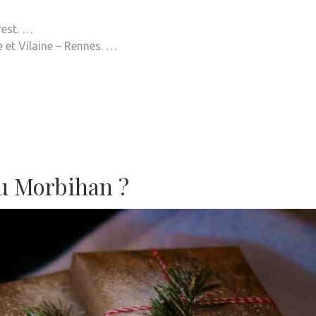
rest. …
e et Vilaine – Rennes. …
du Morbihan ?