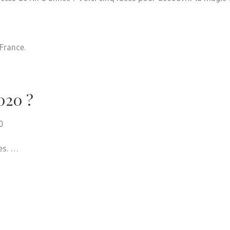
France.
020 ?
0
es. …