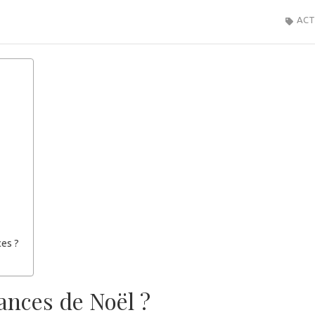
ACT
ces ?
ances de Noël ?