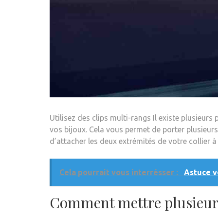
Utilisez des clips multi-rangs Il existe plusieu
vos bijoux. Cela vous permet de porter plusieurs
d’attacher les deux extrémités de votre collier à
Cela pourrait vous interrésser :
Astuce v
Comment mettre plusieurs