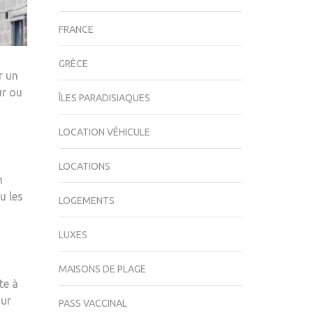
FRANCE
GRÈCE
r un
ur ou
ÎLES PARADISIAQUES
LOCATION VÉHICULE
LOCATIONS
n
u les
LOGEMENTS
LUXES
MAISONS DE PLAGE
te à
our
PASS VACCINAL