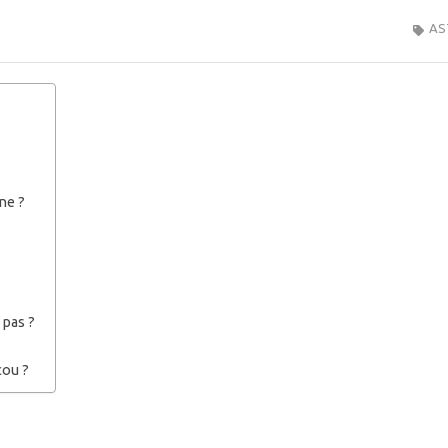
AS
ne ?
 pas ?
cou ?