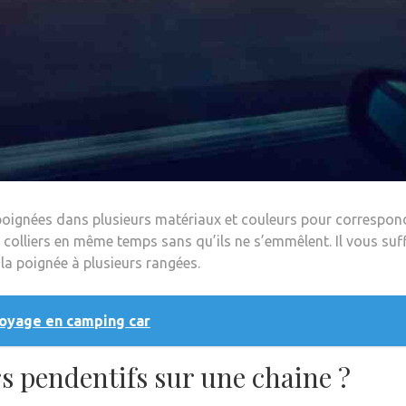
rs poignées dans plusieurs matériaux et couleurs pour correspon
 colliers en même temps sans qu’ils ne s’emmêlent. Il vous suff
 la poignée à plusieurs rangées.
oyage en camping car
 pendentifs sur une chaine ?