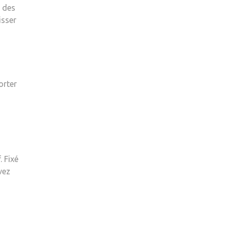
t des
isser
orter
. Fixé
vez