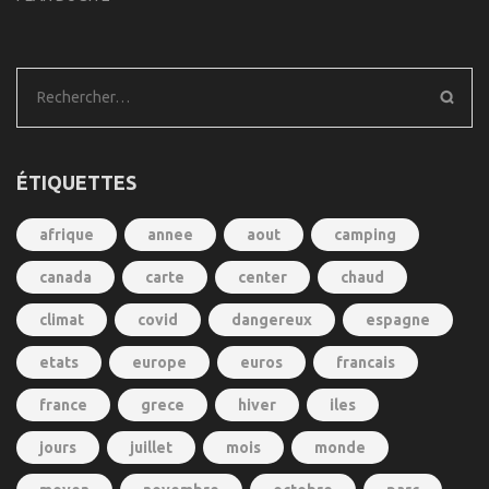
Rechercher :
ÉTIQUETTES
afrique
annee
aout
camping
canada
carte
center
chaud
climat
covid
dangereux
espagne
etats
europe
euros
francais
france
grece
hiver
iles
jours
juillet
mois
monde