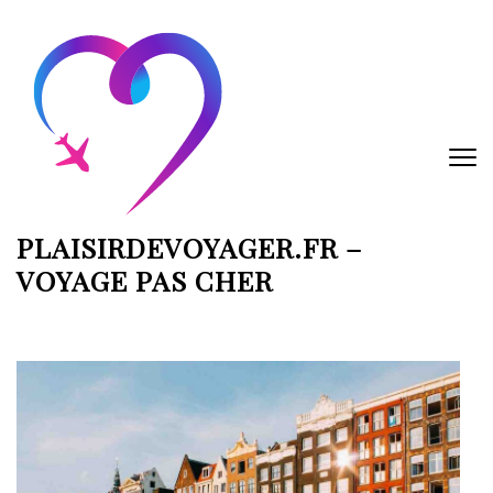
Aller
au
contenu
(Pressez
Entrée)
PLAISIRDEVOYAGER.FR –
VOYAGE PAS CHER