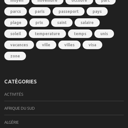
moyen
novembre
octobre
parc
parcs
paris
passeport
pays
plage
prix
saint
salaire
soleil
temperature
temps
unis
vacances
ville
villes
visa
zone
CATÉGORIES
ACTIVITÉS
AFRIQUE DU SUD
ALGÉRIE