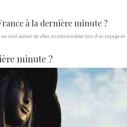
France à la dernière minute ?
ur vie sont autant de villes incontournables lors d’un voyage en
ière minute ?