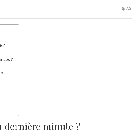
AS
e ?
ances ?
 ?
a dernière minute ?