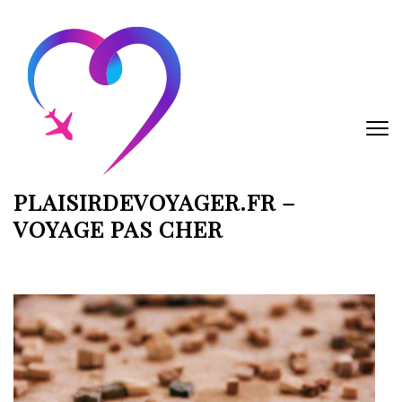
Aller
au
contenu
(Pressez
Entrée)
PLAISIRDEVOYAGER.FR –
VOYAGE PAS CHER