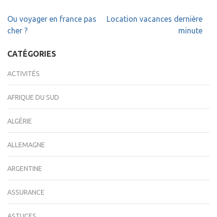
Navigation
Ou voyager en france pas
Location vacances dernière
de
cher ?
minute
l’article
CATÉGORIES
ACTIVITÉS
AFRIQUE DU SUD
ALGÉRIE
ALLEMAGNE
ARGENTINE
ASSURANCE
ASTUCES