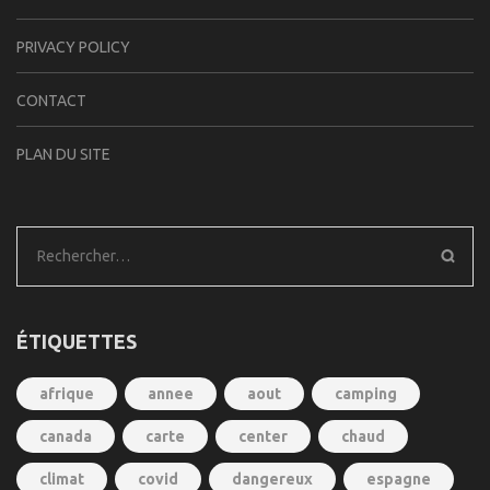
PRIVACY POLICY
CONTACT
PLAN DU SITE
Rechercher :
ÉTIQUETTES
afrique
annee
aout
camping
canada
carte
center
chaud
climat
covid
dangereux
espagne