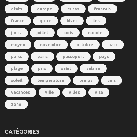
etats
europe
euros
francais
france
grece
hiver
iles
jours
juillet
mois
monde
moyen
novembre
octobre
parc
parcs
paris
passeport
pays
plage
prix
saint
salaire
soleil
temperature
temps
unis
vacances
ville
villes
visa
zone
CATÉGORIES