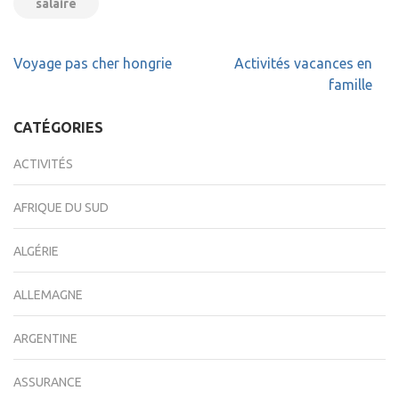
salaire
Navigation
Voyage pas cher hongrie
Activités vacances en
de
famille
l’article
CATÉGORIES
ACTIVITÉS
AFRIQUE DU SUD
ALGÉRIE
ALLEMAGNE
ARGENTINE
ASSURANCE