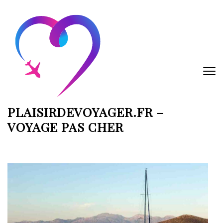
Aller
au
contenu
(Pressez
Entrée)
PLAISIRDEVOYAGER.FR –
VOYAGE PAS CHER