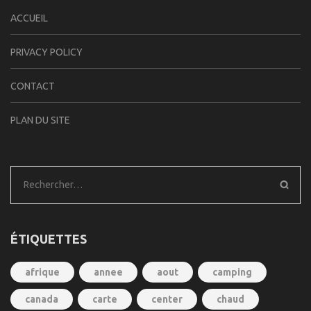
ACCUEIL
PRIVACY POLICY
CONTACT
PLAN DU SITE
Rechercher :
ÉTIQUETTES
afrique
annee
aout
camping
canada
carte
center
chaud