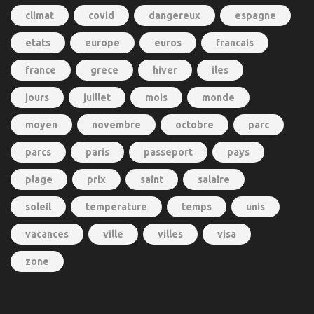
climat
covid
dangereux
espagne
etats
europe
euros
francais
france
grece
hiver
iles
jours
juillet
mois
monde
moyen
novembre
octobre
parc
parcs
paris
passeport
pays
plage
prix
saint
salaire
soleil
temperature
temps
unis
vacances
ville
villes
visa
zone