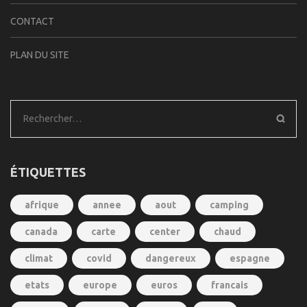
CONTACT
PLAN DU SITE
Rechercher :
ÉTIQUETTES
afrique
annee
aout
camping
canada
carte
center
chaud
climat
covid
dangereux
espagne
etats
europe
euros
francais