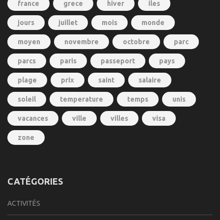
france
grece
hiver
iles
jours
juillet
mois
monde
moyen
novembre
octobre
parc
parcs
paris
passeport
pays
plage
prix
saint
salaire
soleil
temperature
temps
unis
vacances
ville
villes
visa
zone
CATÉGORIES
ACTIVITÉS