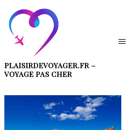
Aller
au
contenu
(Pressez
Entrée)
PLAISIRDEVOYAGER.FR –
VOYAGE PAS CHER