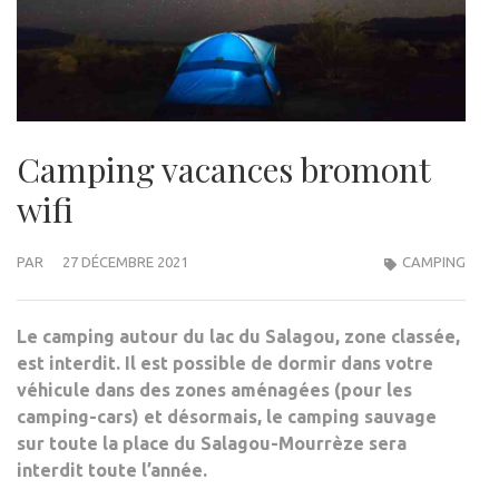
Camping vacances bromont
wifi
PAR
27 DÉCEMBRE 2021
CAMPING
Le camping autour du lac du Salagou, zone classée,
est interdit. Il est possible de dormir dans votre
véhicule dans des zones aménagées (pour les
camping-cars) et désormais, le camping sauvage
sur toute la place du Salagou-Mourrèze sera
interdit toute l’année.