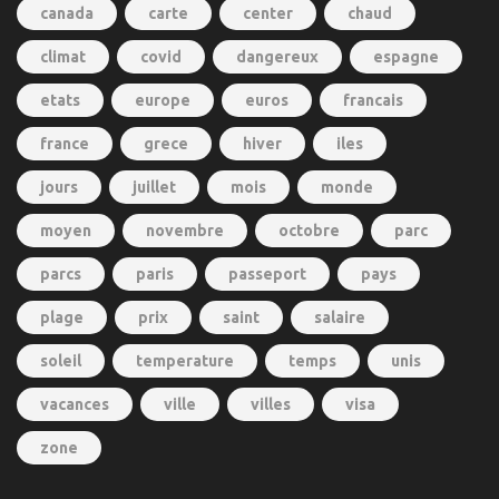
canada
carte
center
chaud
climat
covid
dangereux
espagne
etats
europe
euros
francais
france
grece
hiver
iles
jours
juillet
mois
monde
moyen
novembre
octobre
parc
parcs
paris
passeport
pays
plage
prix
saint
salaire
soleil
temperature
temps
unis
vacances
ville
villes
visa
zone