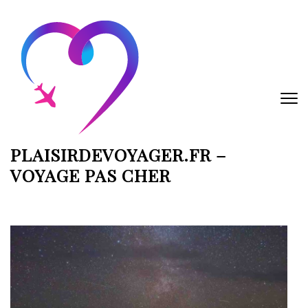
Aller
au
contenu
(Pressez
Entrée)
PLAISIRDEVOYAGER.FR –
VOYAGE PAS CHER