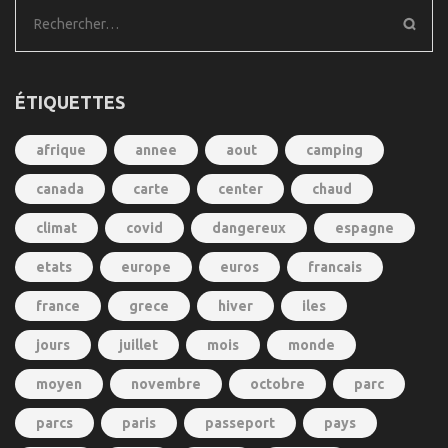
Rechercher :
ÉTIQUETTES
afrique
annee
aout
camping
canada
carte
center
chaud
climat
covid
dangereux
espagne
etats
europe
euros
francais
france
grece
hiver
iles
jours
juillet
mois
monde
moyen
novembre
octobre
parc
parcs
paris
passeport
pays