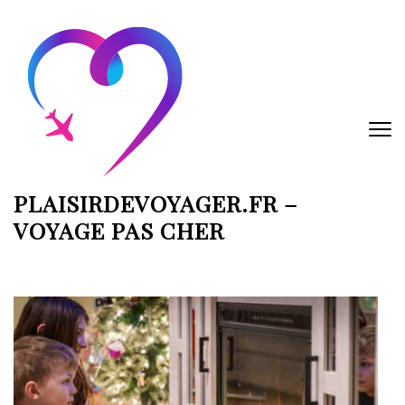
Aller
au
contenu
(Pressez
Entrée)
PLAISIRDEVOYAGER.FR –
VOYAGE PAS CHER