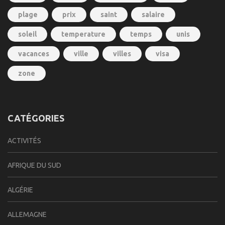
plage
prix
saint
salaire
soleil
temperature
temps
unis
vacances
ville
villes
visa
zone
CATÉGORIES
ACTIVITÉS
AFRIQUE DU SUD
ALGÉRIE
ALLEMAGNE