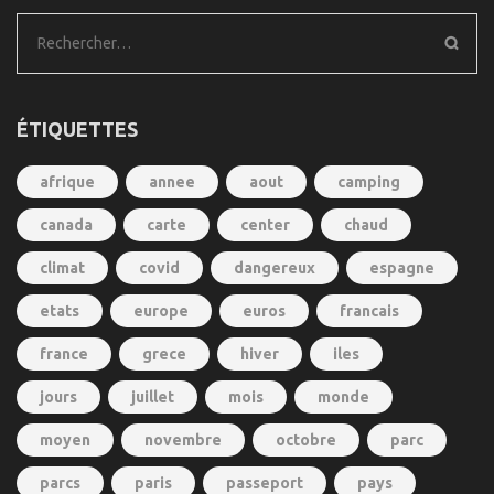
Rechercher :
ÉTIQUETTES
afrique
annee
aout
camping
canada
carte
center
chaud
climat
covid
dangereux
espagne
etats
europe
euros
francais
france
grece
hiver
iles
jours
juillet
mois
monde
moyen
novembre
octobre
parc
parcs
paris
passeport
pays