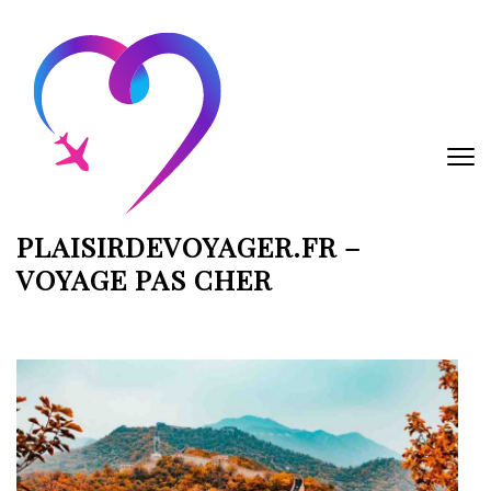
Aller
au
contenu
(Pressez
Entrée)
PLAISIRDEVOYAGER.FR –
VOYAGE PAS CHER