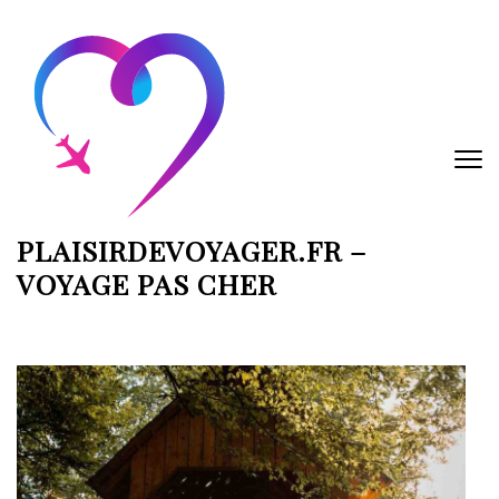
Aller
au
contenu
(Pressez
Entrée)
PLAISIRDEVOYAGER.FR –
VOYAGE PAS CHER