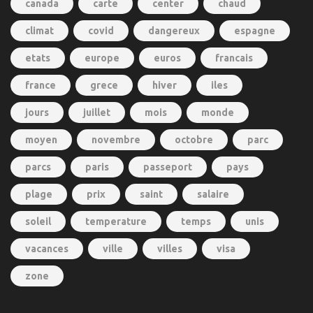
canada
carte
center
chaud
climat
covid
dangereux
espagne
etats
europe
euros
francais
france
grece
hiver
iles
jours
juillet
mois
monde
moyen
novembre
octobre
parc
parcs
paris
passeport
pays
plage
prix
saint
salaire
soleil
temperature
temps
unis
vacances
ville
villes
visa
zone