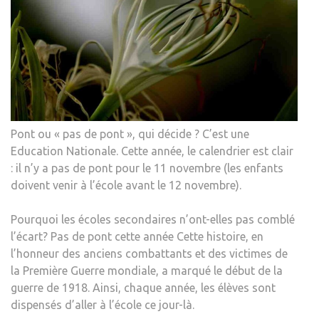
Pont ou « pas de pont », qui décide ? C’est une
Education Nationale. Cette année, le calendrier est clair
: il n’y a pas de pont pour le 11 novembre (les enfants
doivent venir à l’école avant le 12 novembre).
Pourquoi les écoles secondaires n’ont-elles pas comblé
l’écart? Pas de pont cette année Cette histoire, en
l’honneur des anciens combattants et des victimes de
la Première Guerre mondiale, a marqué le début de la
guerre de 1918. Ainsi, chaque année, les élèves sont
dispensés d’aller à l’école ce jour-là.