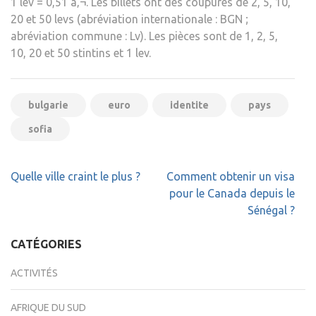
1 lev = 0,51 â‚¬. Les billets ont des coupures de 2, 5, 10,
20 et 50 levs (abréviation internationale : BGN ;
abréviation commune : Lv). Les pièces sont de 1, 2, 5,
10, 20 et 50 stintins et 1 lev.
bulgarie
euro
identite
pays
sofia
Navigation
Quelle ville craint le plus ?
Comment obtenir un visa
de
pour le Canada depuis le
l’article
Sénégal ?
CATÉGORIES
ACTIVITÉS
AFRIQUE DU SUD