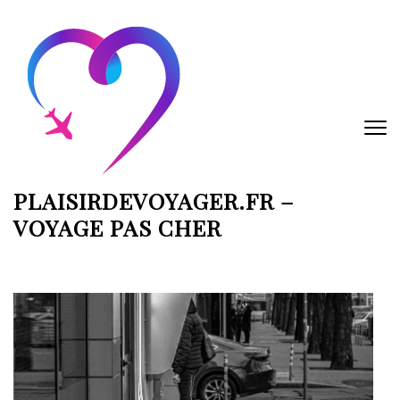
Aller
au
contenu
(Pressez
Entrée)
PLAISIRDEVOYAGER.FR –
VOYAGE PAS CHER