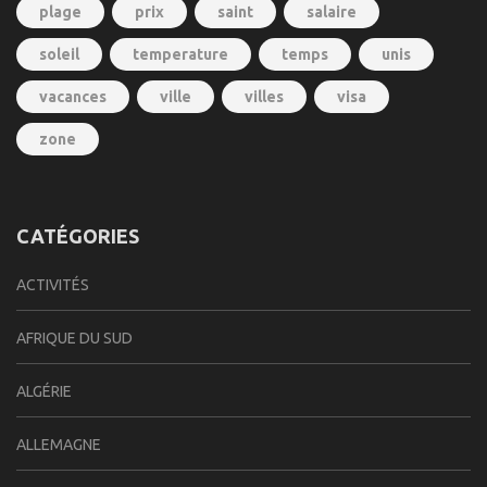
plage
prix
saint
salaire
soleil
temperature
temps
unis
vacances
ville
villes
visa
zone
CATÉGORIES
ACTIVITÉS
AFRIQUE DU SUD
ALGÉRIE
ALLEMAGNE