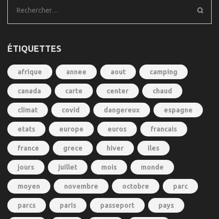
Rechercher :
ÉTIQUETTES
afrique
annee
aout
camping
canada
carte
center
chaud
climat
covid
dangereux
espagne
etats
europe
euros
francais
france
grece
hiver
iles
jours
juillet
mois
monde
moyen
novembre
octobre
parc
parcs
paris
passeport
pays