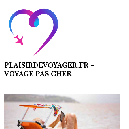
Aller
au
contenu
(Pressez
Entrée)
PLAISIRDEVOYAGER.FR –
VOYAGE PAS CHER