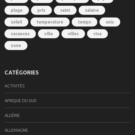
plage
prix
saint
salaire
soleil
temperature
temps
unis
vacances
ville
villes
visa
zone
CATÉGORIES
ACTIVITÉS
AFRIQUE DU SUD
ALGÉRIE
ALLEMAGNE