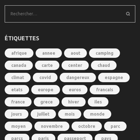
Rechercher :
ÉTIQUETTES
afrique
annee
aout
camping
canada
carte
center
chaud
climat
covid
dangereux
espagne
etats
europe
euros
francais
france
grece
hiver
iles
jours
juillet
mois
monde
moyen
novembre
octobre
parc
parcs
paris
passeport
pays