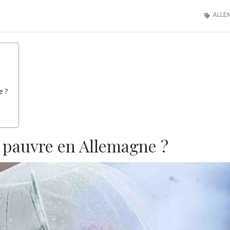
ALLE
e ?
us pauvre en Allemagne ?