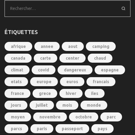
Rechercher :
ÉTIQUETTES
afrique
annee
aout
camping
canada
carte
center
chaud
climat
covid
dangereux
espagne
etats
europe
euros
francais
france
grece
hiver
iles
jours
juillet
mois
monde
moyen
novembre
octobre
parc
parcs
paris
passeport
pays