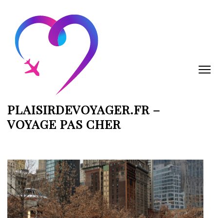
Aller
au
contenu
(Pressez
Entrée)
PLAISIRDEVOYAGER.FR –
VOYAGE PAS CHER