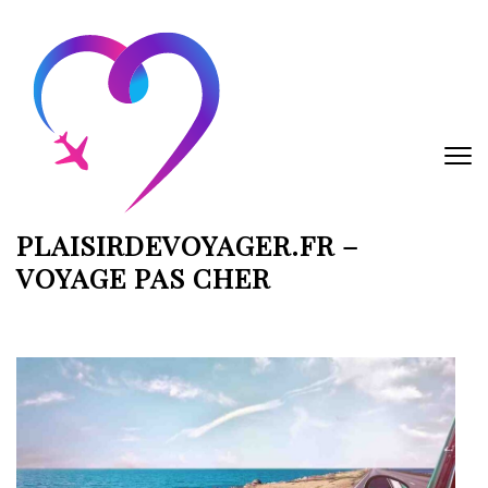
Aller
au
contenu
(Pressez
Entrée)
PLAISIRDEVOYAGER.FR –
VOYAGE PAS CHER