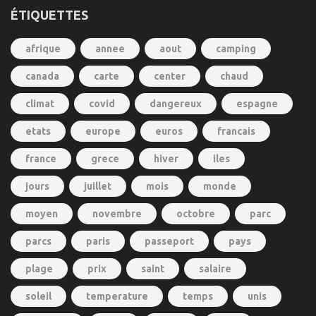
ÉTIQUETTES
afrique
annee
aout
camping
canada
carte
center
chaud
climat
covid
dangereux
espagne
etats
europe
euros
francais
france
grece
hiver
iles
jours
juillet
mois
monde
moyen
novembre
octobre
parc
parcs
paris
passeport
pays
plage
prix
saint
salaire
soleil
temperature
temps
unis