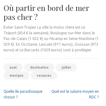
Où partir en bord de mer
pas cher ?
Eviter Saint-Tropez La ville la moins chère est Le
Tréport (854 € la semaine), Boulogne-sur-Mer dans le
Pas-de-Calais (1 022 €) ou Fécamp en Seine-Maritime (1
029 €). En Occitanie, Leucate (917 euros), Gruissan (973
euros) et Le Barcarès (1029 euros) sont à privilégier.
aout
destination
juillet
mexique
vacances
Navigation
Quelle île paradisiaque
Quel est le salaire moyen en
de
choisir ?
RDC ?
l’article