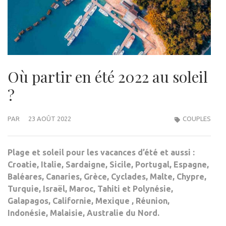
Où partir en été 2022 au soleil
?
PAR
23 AOÛT 2022
COUPLES
Plage et soleil pour les vacances d’été et aussi :
Croatie, Italie, Sardaigne, Sicile, Portugal, Espagne,
Baléares, Canaries, Grèce, Cyclades, Malte, Chypre,
Turquie, Israël, Maroc, Tahiti et Polynésie,
Galapagos, Californie, Mexique , Réunion,
Indonésie, Malaisie, Australie du Nord.