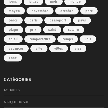
jours
juillet
mois
monde
moyen
novembre
octobre
parc
parcs
paris
passeport
pays
plage
prix
saint
salaire
soleil
temperature
temps
unis
vacances
ville
villes
visa
zone
CATÉGORIES
ACTIVITÉS
AFRIQUE DU SUD