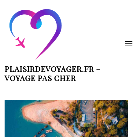
Aller
au
contenu
(Pressez
Entrée)
PLAISIRDEVOYAGER.FR –
VOYAGE PAS CHER