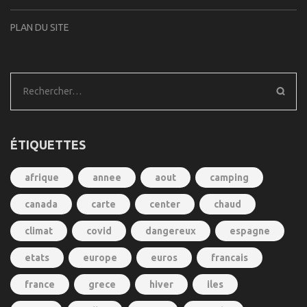
PLAN DU SITE
Rechercher :
ÉTIQUETTES
afrique
annee
aout
camping
canada
carte
center
chaud
climat
covid
dangereux
espagne
etats
europe
euros
francais
france
grece
hiver
iles