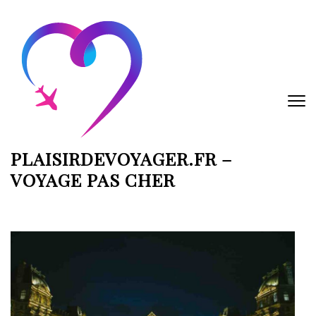
Aller
au
contenu
(Pressez
Entrée)
PLAISIRDEVOYAGER.FR –
VOYAGE PAS CHER