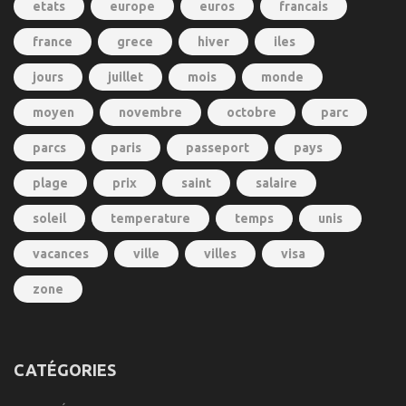
etats
europe
euros
francais
france
grece
hiver
iles
jours
juillet
mois
monde
moyen
novembre
octobre
parc
parcs
paris
passeport
pays
plage
prix
saint
salaire
soleil
temperature
temps
unis
vacances
ville
villes
visa
zone
CATÉGORIES