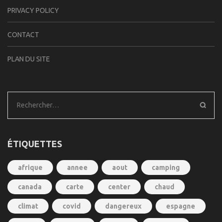
PRIVACY POLICY
CONTACT
PLAN DU SITE
Rechercher :
ÉTIQUETTES
afrique
annee
aout
camping
canada
carte
center
chaud
climat
covid
dangereux
espagne