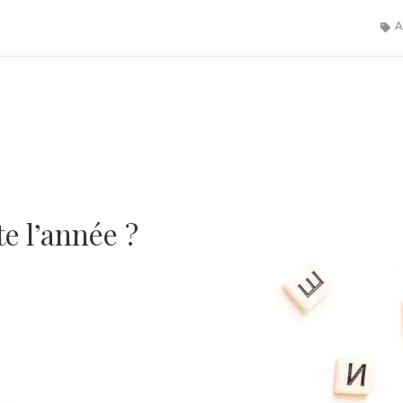
A
te l’année ?