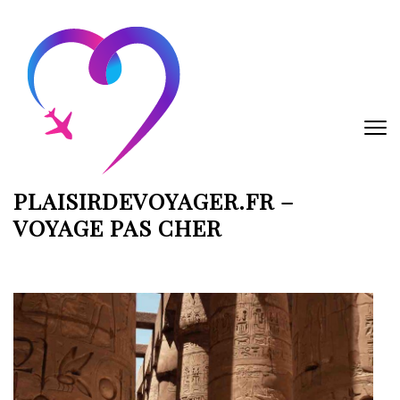
Aller
au
contenu
(Pressez
Entrée)
PLAISIRDEVOYAGER.FR –
VOYAGE PAS CHER