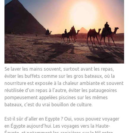
Se laver les mains souvent, surtout avant les repas,
éviter les buffets comme sur les gros bateaux, où la
nourriture est exposée à la chaleur ambiante et souvent
réutilisée d’un repas à l’autre, éviter les pataugeoires
pompeusement appelées piscines sur les mêmes
bateaux, c’est du vrai bouillon de culture.
Est-il sûr d’aller en Egypte ? Oui, vous pouvez voyager
en Égypte aujourd’hui. Les voyages vers la Haute-
Égypte, et notamment les croisières sur le Nil entre