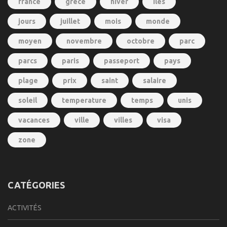
france
grece
hiver
iles
jours
juillet
mois
monde
moyen
novembre
octobre
parc
parcs
paris
passeport
pays
plage
prix
saint
salaire
soleil
temperature
temps
unis
vacances
ville
villes
visa
zone
CATÉGORIES
ACTIVITÉS