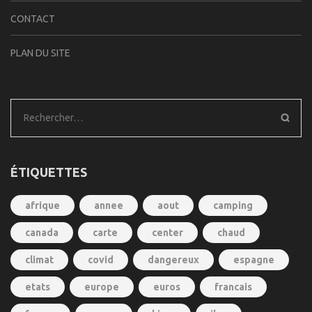
CONTACT
PLAN DU SITE
Rechercher :
ÉTIQUETTES
afrique
annee
aout
camping
canada
carte
center
chaud
climat
covid
dangereux
espagne
etats
europe
euros
francais