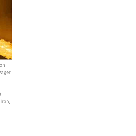
ion
yager
à
Iran,