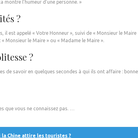
ça montre l’humeur d’une personne. »
tés ?
s, il est appelé « Votre Honneur », suivi de « Monsieur le Maire 
: « Monsieur le Maire » ou « Madame le Maire ».
litesse ?
es de savoir en quelques secondes à qui ils ont affaire : bonn
es que vous ne connaissez pas. …
la Chine attire les touristes ?