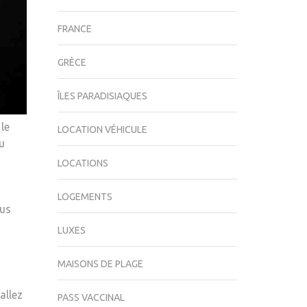
FRANCE
GRÈCE
ÎLES PARADISIAQUES
le
LOCATION VÉHICULE
u
LOCATIONS
LOGEMENTS
ous
LUXES
MAISONS DE PLAGE
allez
PASS VACCINAL