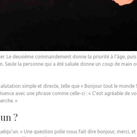
r. Le deuxième commandement donne la priorité à l’âge, puis 
tion. Seule la personne qui a été saluée donne un coup de main o
alutation simple et directe, telle que « Bonjour tout le monde !
résence avec une phrase comme celle-ci : « C’est agréable de v
herche. »
’un ?
lqu’un. « Une question polie nous fait dire bonjour, merci, et 