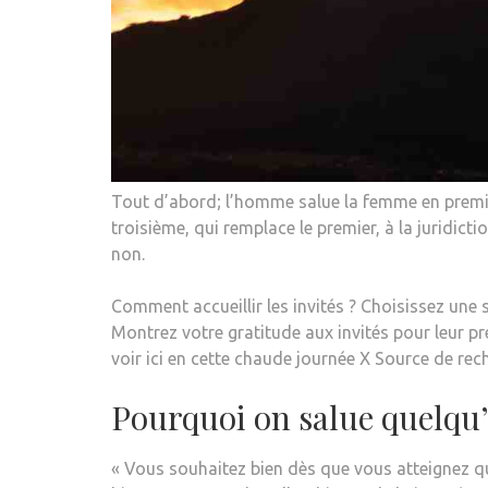
Tout d’abord; l’homme salue la femme en premie
troisième, qui remplace le premier, à la juridic
non.
Comment accueillir les invités ? Choisissez une s
Montrez votre gratitude aux invités pour leur p
voir ici en cette chaude journée X Source de rec
Pourquoi on salue quelqu
« Vous souhaitez bien dès que vous atteignez que