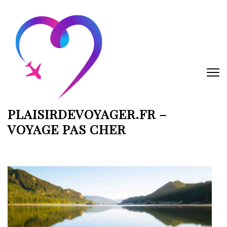
Aller
au
contenu
(Pressez
Entrée)
PLAISIRDEVOYAGER.FR –
VOYAGE PAS CHER