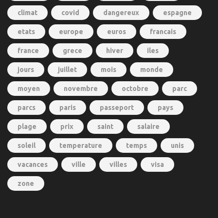
climat
covid
dangereux
espagne
etats
europe
euros
francais
france
grece
hiver
iles
jours
juillet
mois
monde
moyen
novembre
octobre
parc
parcs
paris
passeport
pays
plage
prix
saint
salaire
soleil
temperature
temps
unis
vacances
ville
villes
visa
zone