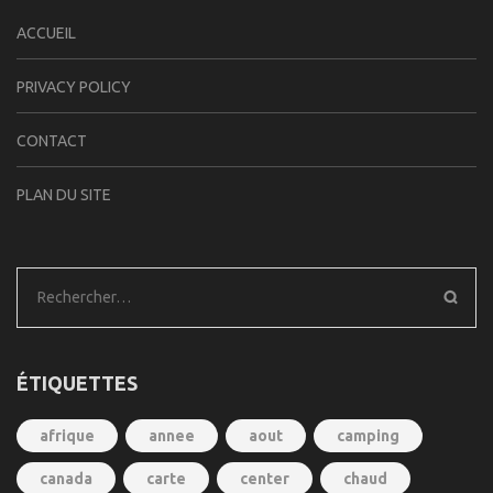
ACCUEIL
PRIVACY POLICY
CONTACT
PLAN DU SITE
Rechercher :
ÉTIQUETTES
afrique
annee
aout
camping
canada
carte
center
chaud