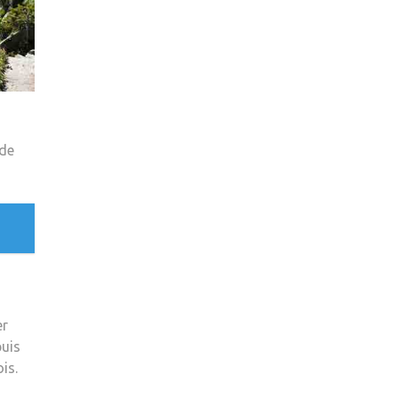
 de
er
puis
is.