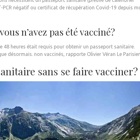
ions nécessitent un passeport sanitaire (preuve de calendrier
T-PCR négatif ou certificat de récupération Covid-19 depuis m
 vous n’avez pas été vacciné?
 48 heures était requis pour obtenir un passeport sanitaire.
ue désormais. non vaccinés, rapporte Olivier Véran Le Parisien
nitaire sans se faire vacciner?