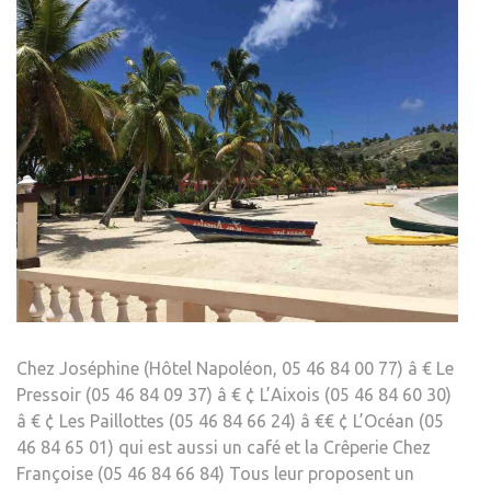
Chez Joséphine (Hôtel Napoléon, 05 46 84 00 77) â € Le
Pressoir (05 46 84 09 37) â € ¢ L’Aixois (05 46 84 60 30)
â € ¢ Les Paillottes (05 46 84 66 24) â €€ ¢ L’Océan (05
46 84 65 01) qui est aussi un café et la Crêperie Chez
Françoise (05 46 84 66 84) Tous leur proposent un