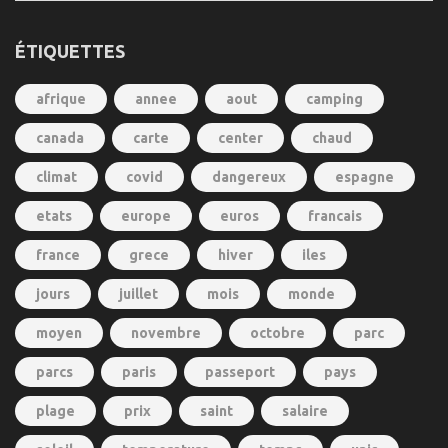
ÉTIQUETTES
afrique
annee
aout
camping
canada
carte
center
chaud
climat
covid
dangereux
espagne
etats
europe
euros
francais
france
grece
hiver
iles
jours
juillet
mois
monde
moyen
novembre
octobre
parc
parcs
paris
passeport
pays
plage
prix
saint
salaire