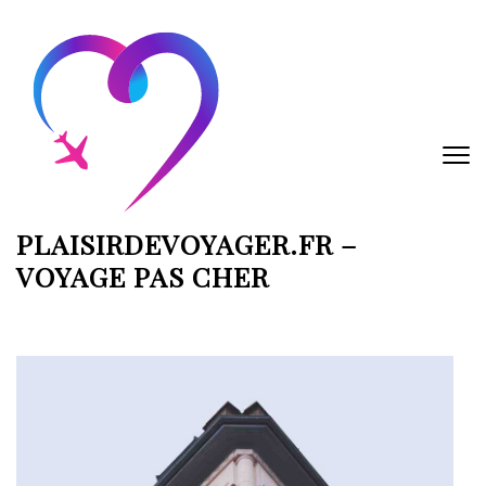
Aller
au
contenu
(Pressez
Entrée)
PLAISIRDEVOYAGER.FR –
VOYAGE PAS CHER