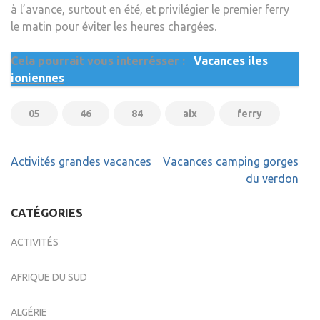
à l’avance, surtout en été, et privilégier le premier ferry
le matin pour éviter les heures chargées.
Cela pourrait vous interrésser :
Vacances iles
ioniennes
05
46
84
aix
ferry
Navigation
Activités grandes vacances
Vacances camping gorges
de
du verdon
l’article
CATÉGORIES
ACTIVITÉS
AFRIQUE DU SUD
ALGÉRIE