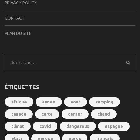
PRIVACY POLICY
CONTACT
PLAN DU SITE
Rechercher :
ÉTIQUETTES
afrique
annee
aout
camping
canada
carte
center
chaud
climat
covid
dangereux
espagne
etats
europe
euros
francais