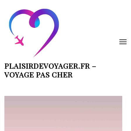
Aller
au
contenu
(Pressez
Entrée)
PLAISIRDEVOYAGER.FR –
VOYAGE PAS CHER