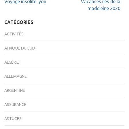
Navigation
Voyage insolite lyon
Vacances iles de la
de
madeleine 2020
l’article
CATÉGORIES
ACTIVITÉS
AFRIQUE DU SUD
ALGÉRIE
ALLEMAGNE
ARGENTINE
ASSURANCE
ASTUCES