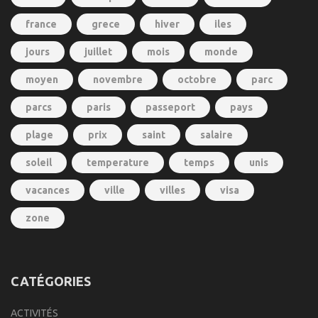
france
grece
hiver
iles
jours
juillet
mois
monde
moyen
novembre
octobre
parc
parcs
paris
passeport
pays
plage
prix
saint
salaire
soleil
temperature
temps
unis
vacances
ville
villes
visa
zone
CATÉGORIES
ACTIVITÉS