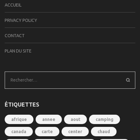
ACCUEIL
PRIVACY POLICY
CONTACT
PLAN DU SITE
Rechercher :
ÉTIQUETTES
afrique
annee
aout
camping
canada
carte
center
chaud