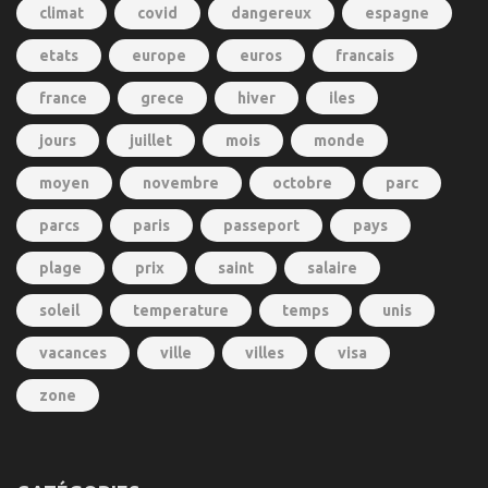
climat
covid
dangereux
espagne
etats
europe
euros
francais
france
grece
hiver
iles
jours
juillet
mois
monde
moyen
novembre
octobre
parc
parcs
paris
passeport
pays
plage
prix
saint
salaire
soleil
temperature
temps
unis
vacances
ville
villes
visa
zone