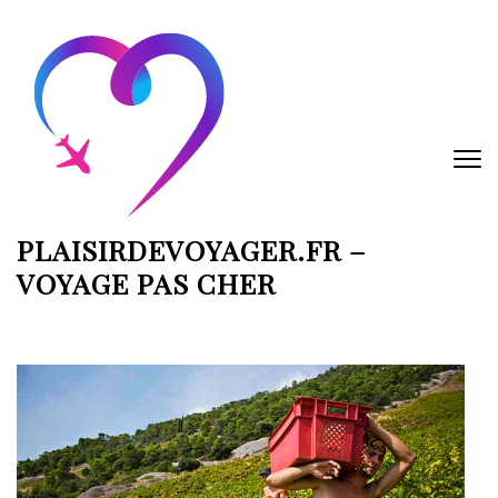
Aller
au
contenu
(Pressez
Entrée)
PLAISIRDEVOYAGER.FR –
VOYAGE PAS CHER