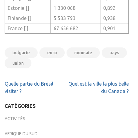
Estonie []
1 330 068
0,892
Finlande []
5 533 793
0,938
France [ ]
67 656 682
0,901
bulgarie
euro
monnaie
pays
union
Navigation
Quelle partie du Brésil
Quel est la ville la plus belle
de
visiter ?
du Canada ?
l’article
CATÉGORIES
ACTIVITÉS
AFRIQUE DU SUD