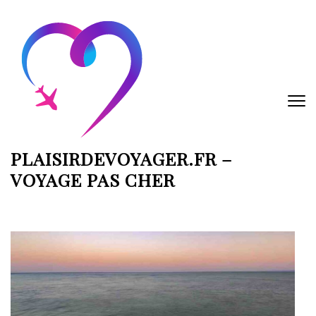
Aller
au
contenu
(Pressez
Entrée)
PLAISIRDEVOYAGER.FR –
VOYAGE PAS CHER