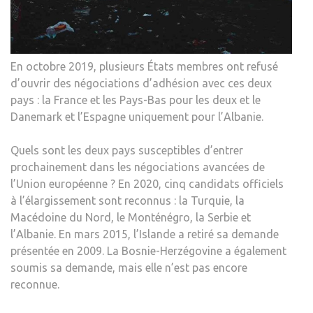
En octobre 2019, plusieurs États membres ont refusé
d’ouvrir des négociations d’adhésion avec ces deux
pays : la France et les Pays-Bas pour les deux et le
Danemark et l’Espagne uniquement pour l’Albanie.
Quels sont les deux pays susceptibles d’entrer
prochainement dans les négociations avancées de
l’Union européenne ? En 2020, cinq candidats officiels
à l’élargissement sont reconnus : la Turquie, la
Macédoine du Nord, le Monténégro, la Serbie et
l’Albanie. En mars 2015, l’Islande a retiré sa demande
présentée en 2009. La Bosnie-Herzégovine a également
soumis sa demande, mais elle n’est pas encore
reconnue.