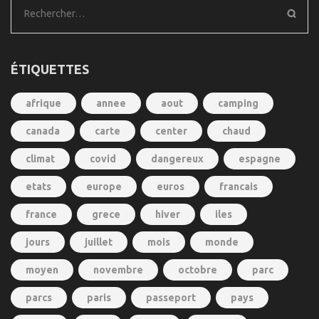
Rechercher :
ÉTIQUETTES
afrique
annee
aout
camping
canada
carte
center
chaud
climat
covid
dangereux
espagne
etats
europe
euros
francais
france
grece
hiver
iles
jours
juillet
mois
monde
moyen
novembre
octobre
parc
parcs
paris
passeport
pays