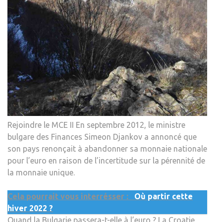
Rejoindre le MCE II En septembre 2012, le ministre
bulgare des Finances Simeon Djankov a annoncé que
son pays renonçait à abandonner sa monnaie nationale
pour l’euro en raison de l’incertitude sur la pérennité de
la monnaie unique.
Cela pourrait vous interrésser :
Où partir cette
hiver 2022 ?
Quand la Bulgarie passera-t-elle à l’euro ? La Croatie