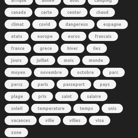
afrique
annee
aout
camping
canada
carte
center
chaud
climat
covid
dangereux
espagne
etats
europe
euros
francais
france
grece
hiver
iles
jours
juillet
mois
monde
moyen
novembre
octobre
parc
parcs
paris
passeport
pays
plage
prix
saint
salaire
soleil
temperature
temps
unis
vacances
ville
villes
visa
zone