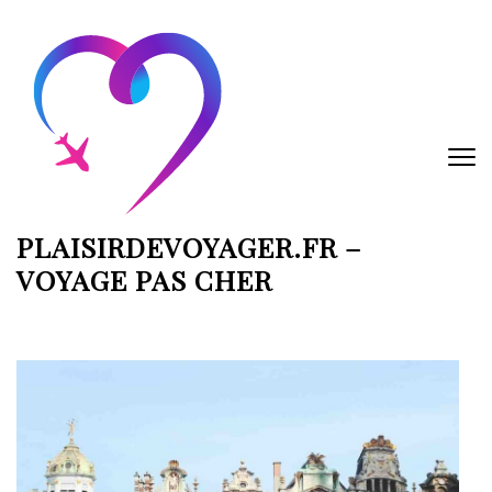
Aller
au
contenu
(Pressez
Entrée)
PLAISIRDEVOYAGER.FR –
VOYAGE PAS CHER