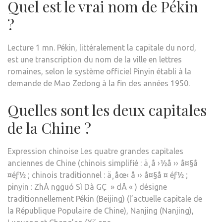
Quel est le vrai nom de Pékin
?
Lecture 1 mn. Pékin, littéralement la capitale du nord,
est une transcription du nom de la ville en lettres
romaines, selon le système officiel Pinyin établi à la
demande de Mao Zedong à la fin des années 1950.
Quelles sont les deux capitales
de la Chine ?
Expression chinoise Les quatre grandes capitales
anciennes de Chine (chinois simplifié : ä¸å ›½å ›› å¤§å
¤éƒ½ ; chinois traditionnel : ä¸åœ‹ å ›› å¤§å ¤ éƒ½ ;
pinyin : ZhÅ ngguó Sì Dà GÇ » dÅ « ) désigne
traditionnellement Pékin (Beijing) (l’actuelle capitale de
la République Populaire de Chine), Nanjing (Nanjing),