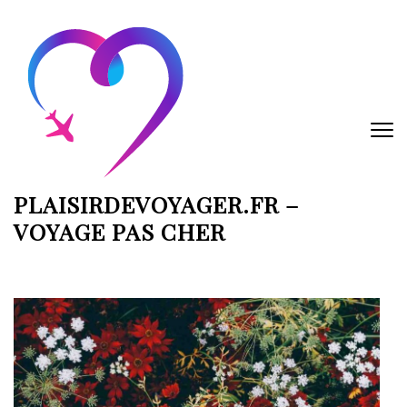
Aller
au
contenu
(Pressez
Entrée)
PLAISIRDEVOYAGER.FR –
VOYAGE PAS CHER