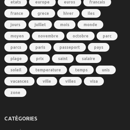
etats
europe
euros
francais
france
grece
hiver
iles
jours
juillet
mois
monde
moyen
novembre
octobre
parc
parcs
paris
passeport
pays
plage
prix
saint
salaire
soleil
temperature
temps
unis
vacances
ville
villes
visa
zone
CATÉGORIES