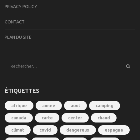
PRIVACY POLICY
CONTACT
PLAN DU SITE
Rechercher :
ÉTIQUETTES
afrique
annee
aout
camping
canada
carte
center
chaud
climat
covid
dangereux
espagne