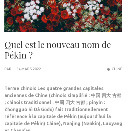
Quel est le nouveau nom de
Pékin ?
PAR
24 MARS 2022
CHINE
Terme chinois Les quatre grandes capitales
anciennes de Chine (chinois simplifié : 中国 四大 古都
; chinois traditionnel : 中國 四大 古都 ; pinyin :
Zhōngguó Sì Dà Gǔdū) fait traditionnellement
référence à la capitale de Pékin (aujourd’hui la
capitale de Pékin) Chine), Nanjing (Nankin), Luoyang
et Chang’an…