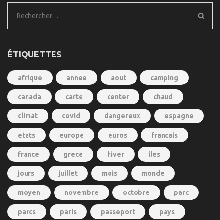
Rechercher :
ÉTIQUETTES
afrique
annee
aout
camping
canada
carte
center
chaud
climat
covid
dangereux
espagne
etats
europe
euros
francais
france
grece
hiver
iles
jours
juillet
mois
monde
moyen
novembre
octobre
parc
parcs
paris
passeport
pays