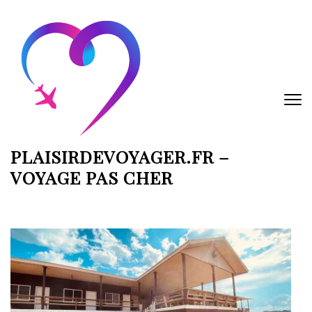
Aller
au
contenu
(Pressez
Entrée)
PLAISIRDEVOYAGER.FR –
VOYAGE PAS CHER