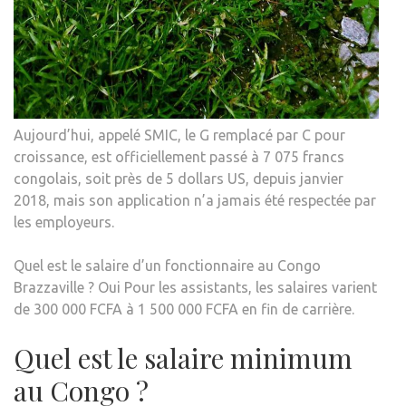
Aujourd’hui, appelé SMIC, le G remplacé par C pour
croissance, est officiellement passé à 7 075 francs
congolais, soit près de 5 dollars US, depuis janvier
2018, mais son application n’a jamais été respectée par
les employeurs.
Quel est le salaire d’un fonctionnaire au Congo
Brazzaville ? Oui Pour les assistants, les salaires varient
de 300 000 FCFA à 1 500 000 FCFA en fin de carrière.
Quel est le salaire minimum
au Congo ?