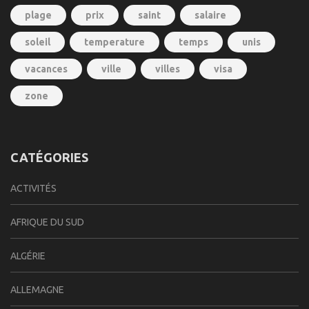
plage
prix
saint
salaire
soleil
temperature
temps
unis
vacances
ville
villes
visa
zone
CATÉGORIES
ACTIVITÉS
AFRIQUE DU SUD
ALGÉRIE
ALLEMAGNE