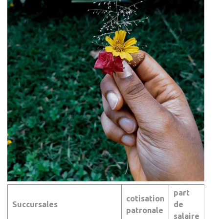
part
cotisation
Succursales
de
patronale
salaire