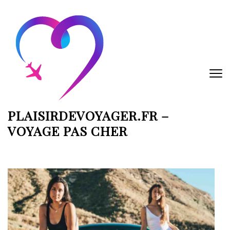
Aller
au
contenu
(Pressez
Entrée)
PLAISIRDEVOYAGER.FR –
VOYAGE PAS CHER