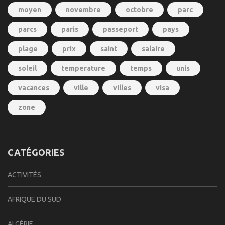
moyen
novembre
octobre
parc
parcs
paris
passeport
pays
plage
prix
saint
salaire
soleil
temperature
temps
unis
vacances
ville
villes
visa
zone
CATÉGORIES
ACTIVITÉS
AFRIQUE DU SUD
ALGÉRIE