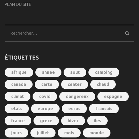
PLAN DU SITE
Rechercher :
ÉTIQUETTES
afrique
annee
aout
camping
canada
carte
center
chaud
climat
covid
dangereux
espagne
etats
europe
euros
francais
france
grece
hiver
iles
jours
juillet
mois
monde