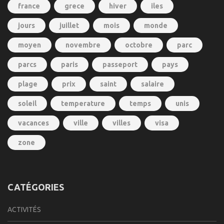
france
grece
hiver
iles
jours
juillet
mois
monde
moyen
novembre
octobre
parc
parcs
paris
passeport
pays
plage
prix
saint
salaire
soleil
temperature
temps
unis
vacances
ville
villes
visa
zone
CATÉGORIES
ACTIVITÉS