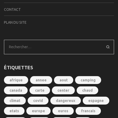
CONTACT
PLAN DU SITE
Rechercher :
ÉTIQUETTES
afrique
annee
aout
camping
canada
carte
center
chaud
climat
covid
dangereux
espagne
etats
europe
euros
francais