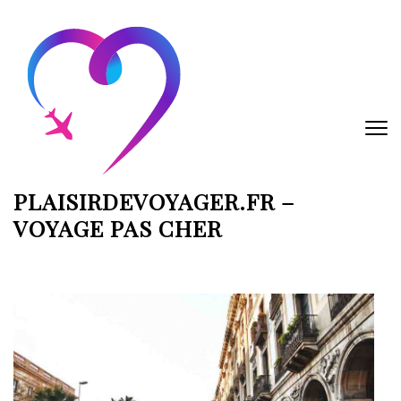
Aller
au
contenu
(Pressez
Entrée)
PLAISIRDEVOYAGER.FR –
VOYAGE PAS CHER