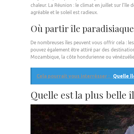
chaleur. La Réunion : le climat en juillet sur l’îl
agréable et le soleil est radieux.
Où partir île paradisiaque
De nombreuses îles peuvent vous offrir cela : les
pouvez également être attiré par des destinatio
Mozambique, la côte hondurienne ou vénézuéli
Cela pourrait vous interrésser :
Quelle îl
Quelle est la plus belle î