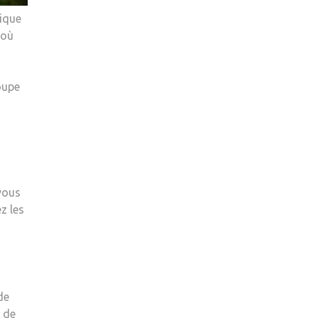
nique
 où
oupe
vous
z les
de
, de