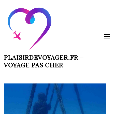
Aller
au
contenu
(Pressez
Entrée)
PLAISIRDEVOYAGER.FR –
VOYAGE PAS CHER