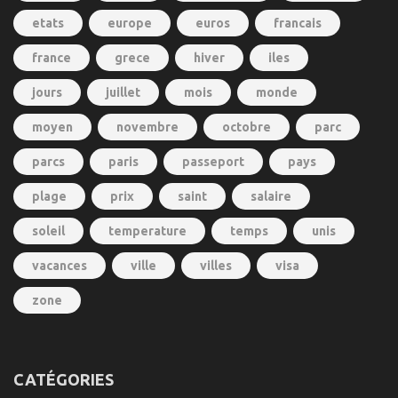
etats
europe
euros
francais
france
grece
hiver
iles
jours
juillet
mois
monde
moyen
novembre
octobre
parc
parcs
paris
passeport
pays
plage
prix
saint
salaire
soleil
temperature
temps
unis
vacances
ville
villes
visa
zone
CATÉGORIES