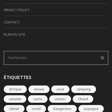
PRIVACY POLICY
CONTACT
PLAN DU SITE
Rechercher :
ÉTIQUETTES
afrique
annee
aout
camping
canada
carte
center
chaud
climat
covid
dangereux
espagne