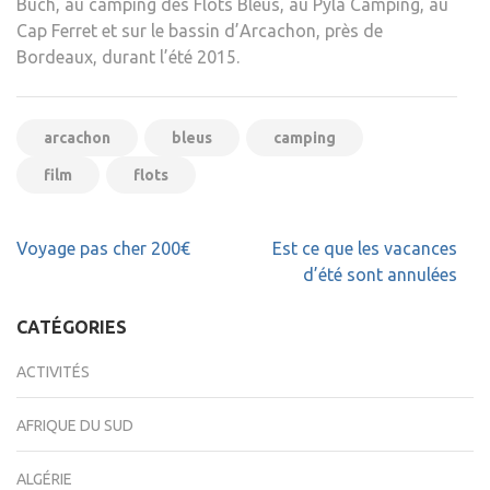
Buch, au camping des Flots Bleus, au Pyla Camping, au
Cap Ferret et sur le bassin d’Arcachon, près de
Bordeaux, durant l’été 2015.
arcachon
bleus
camping
film
flots
Navigation
Voyage pas cher 200€
Est ce que les vacances
de
d’été sont annulées
l’article
CATÉGORIES
ACTIVITÉS
AFRIQUE DU SUD
ALGÉRIE