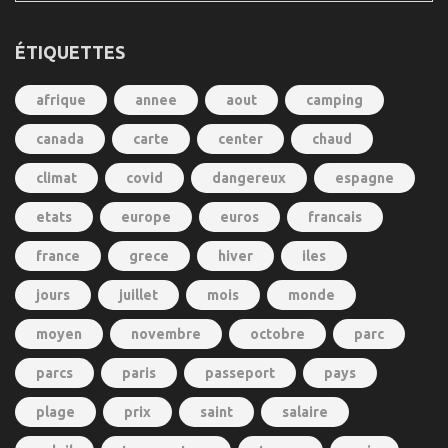
ÉTIQUETTES
afrique
annee
aout
camping
canada
carte
center
chaud
climat
covid
dangereux
espagne
etats
europe
euros
francais
france
grece
hiver
iles
jours
juillet
mois
monde
moyen
novembre
octobre
parc
parcs
paris
passeport
pays
plage
prix
saint
salaire