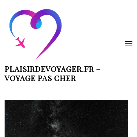
Aller
au
contenu
(Pressez
Entrée)
PLAISIRDEVOYAGER.FR –
VOYAGE PAS CHER