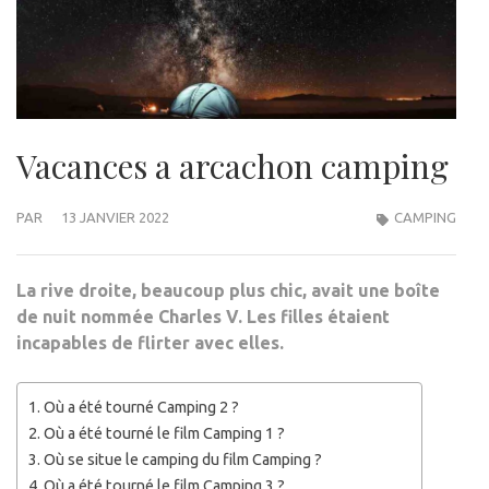
Vacances a arcachon camping
PAR
13 JANVIER 2022
CAMPING
La rive droite, beaucoup plus chic, avait une boîte
de nuit nommée Charles V. Les filles étaient
incapables de flirter avec elles.
Où a été tourné Camping 2 ?
Où a été tourné le film Camping 1 ?
Où se situe le camping du film Camping ?
Où a été tourné le film Camping 3 ?