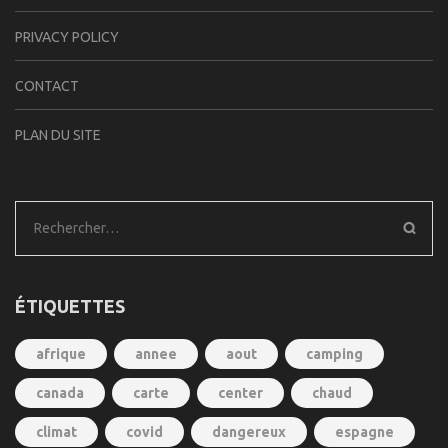
PRIVACY POLICY
CONTACT
PLAN DU SITE
Rechercher :
ÉTIQUETTES
afrique
annee
aout
camping
canada
carte
center
chaud
climat
covid
dangereux
espagne