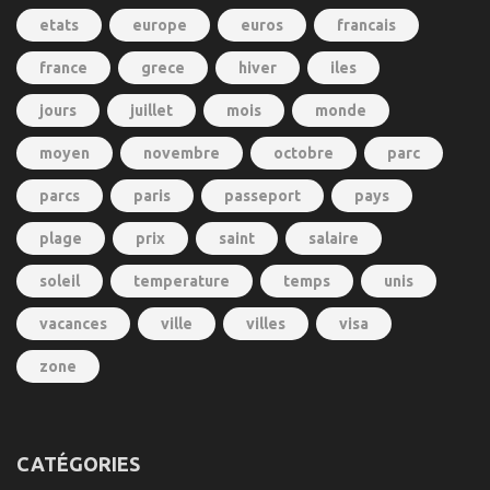
etats
europe
euros
francais
france
grece
hiver
iles
jours
juillet
mois
monde
moyen
novembre
octobre
parc
parcs
paris
passeport
pays
plage
prix
saint
salaire
soleil
temperature
temps
unis
vacances
ville
villes
visa
zone
CATÉGORIES