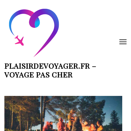
Aller
au
contenu
(Pressez
Entrée)
PLAISIRDEVOYAGER.FR –
VOYAGE PAS CHER