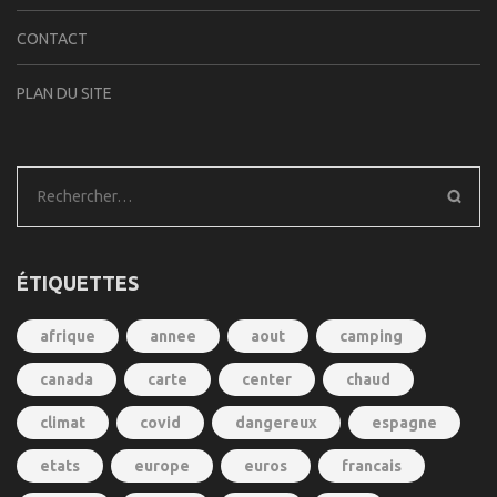
CONTACT
PLAN DU SITE
Rechercher :
ÉTIQUETTES
afrique
annee
aout
camping
canada
carte
center
chaud
climat
covid
dangereux
espagne
etats
europe
euros
francais