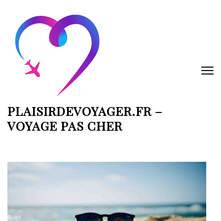
Aller
au
contenu
(Pressez
Entrée)
PLAISIRDEVOYAGER.FR –
VOYAGE PAS CHER