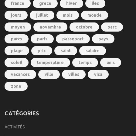
france
grece
hiver
iles
jours
juillet
mois
monde
moyen
novembre
octobre
parc
parcs
paris
passeport
pays
plage
prix
saint
salaire
soleil
temperature
temps
unis
vacances
ville
villes
visa
zone
CATÉGORIES
ACTIVITÉS