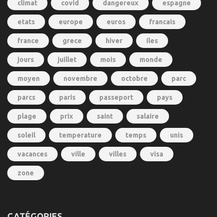
climat
covid
dangereux
espagne
etats
europe
euros
francais
france
grece
hiver
iles
jours
juillet
mois
monde
moyen
novembre
octobre
parc
parcs
paris
passeport
pays
plage
prix
saint
salaire
soleil
temperature
temps
unis
vacances
ville
villes
visa
zone
CATÉGORIES