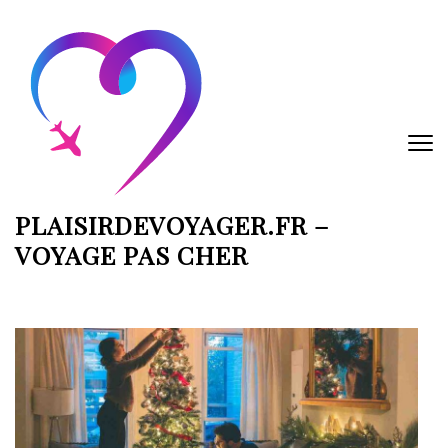
Aller
au
contenu
(Pressez
Entrée)
PLAISIRDEVOYAGER.FR –
VOYAGE PAS CHER