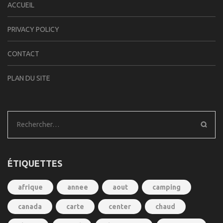
ACCUEIL
PRIVACY POLICY
CONTACT
PLAN DU SITE
Rechercher :
ÉTIQUETTES
afrique
annee
aout
camping
canada
carte
center
chaud