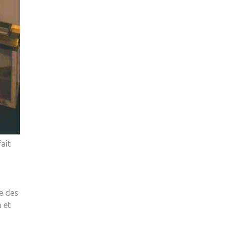
ait
ue des
 et