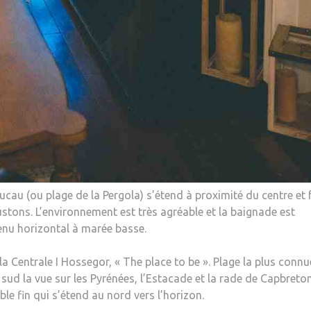
ucau (ou plage de la Pergola) s’étend à proximité du centre et f
oustons. L’environnement est très agréable et la baignade est
tenu horizontal à marée basse.
la Centrale I Hossegor, « The place to be ». Plage la plus conn
 sud la vue sur les Pyrénées, l’Estacade et la rade de Capbreton
le fin qui s’étend au nord vers l’horizon.