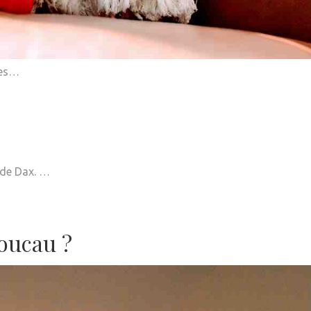
les…
e de Dax. …
oucau ?